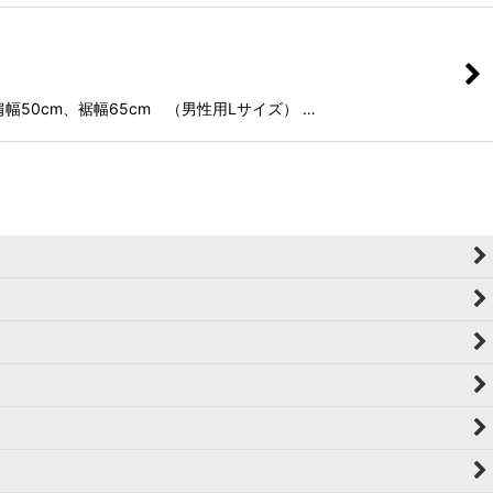
肩幅50cm、裾幅65cm （男性用Lサイズ） …