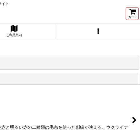
サイト
カート
ご利用案内
閉じる
濃い赤と明るい赤の二種類の毛糸を使った刺繍が映える、ウクライナ