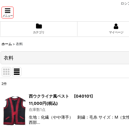
ロシ
メニュー
カテゴリ
マイページ
ホーム
>
衣料
衣料
2
件
サブカテゴリ
:
西ウクライナ風ベスト
[
040101
]
11,000
円
(税込)
表示数
:
在庫数1点
生地：化繊（やや薄手） 刺繍：毛糸 サイズ：M（女性
並び順
:
西部…