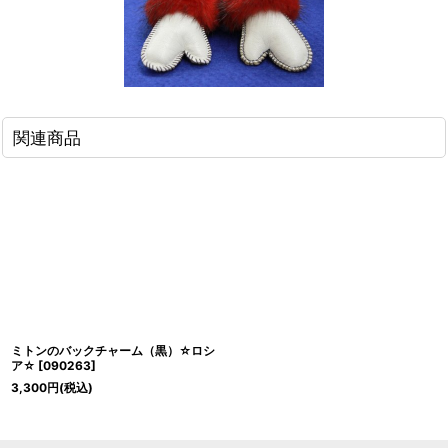
関連商品
ミトンのバックチャーム（黒）☆ロシ
ア☆
[
090263
]
3,300
円
(税込)