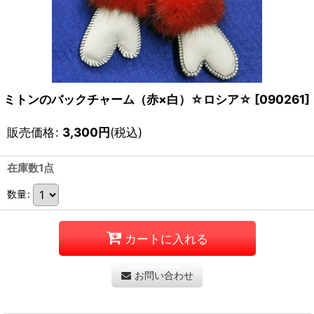
ミトンのバックチャーム（赤×白）☆ロシア☆
[
090261
]
販売価格
:
3,300
円
(税込)
在庫数1点
数量
:
カートに入れる
お問い合わせ